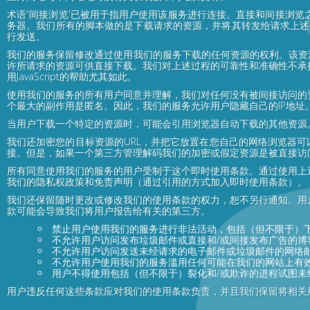
术语“间接浏览'已被用于指用户使用该服务进行连接。直接和间接浏
务器。我们所有的脚本做的是下载请求的资源，并将其转发给请求上述资
行发送。
我们的服务保留修改通过使用我们的服务下载的任何资源的权利。该资
许所请求的资源可供直接下载。我们对上述过程的可靠性和准确性不承
用JavaScript的帮助尤其如此。
使用我们的服务的所有用户同意并理解，我们对任何没有被间接访问的
个最大的副作用是匿名。因此，我们的服务允许用户隐藏自己的IP地
当用户下载一个特定的资源时，可能会引用浏览器自动下载的其他资源
我们还加密您的目标资源的URL，并把它放置在您自己的网络浏览器可
接。但是，如果一个第三方管理解码我们的加密或假定资源是被直接访
所有同意使用我们的服务的用户受制于这个即时使用条款。通过使用上
我们的隐私权政策和免责声明（通过引用的方式加入即时使用条款）。
我们还保留随时更改或修改我们的使用条款的权力，恕不另行通知。用
款可能会导致我们将用户报告给有关的第三方。
禁止用户使用我们的服务进行非法活动，包括（但不限于）
不允许用户访问发布垃圾邮件或直接和/或间接发布广告的博
不允许用户访问发送未经请求的电子邮件或垃圾邮件的网络
不允许用户使用我们的服务滥用任何可能在我们的网站上有
用户不得使用包括（但不限于）裂化和/或欺诈的进程试图未
用户违反任何这些条款应对我们的使用条款负责，并且我们保留将相关